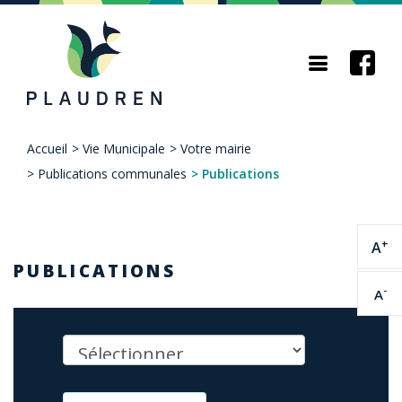
Aller
au
contenu
principal
Accueil
>
Vie Municipale
>
Votre mairie
Fil
>
Publications communales
>
Publications
d'Ariane
+
A
PUBLICATIONS
-
A