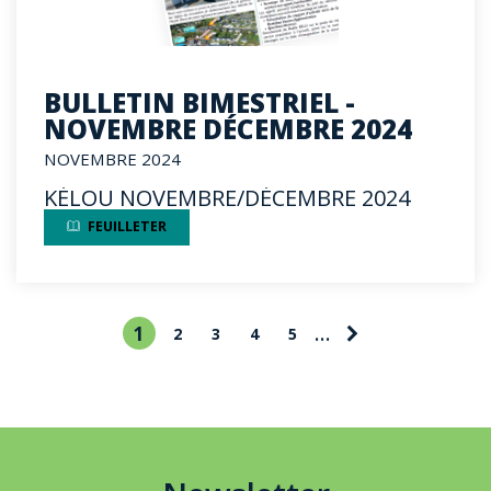
BULLETIN BIMESTRIEL -
NOVEMBRE DÉCEMBRE 2024
NOVEMBRE 2024
KÉLOU NOVEMBRE/DÉCEMBRE 2024
FEUILLETER
Page
…
Page
1
Pagination
Page
2
Page
3
Page
4
Page
5
courante
suivante