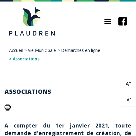
Aller
au
contenu
principal
Accueil
>
Vie Municipale
>
Démarches en ligne
Fil
>
Associations
d'Ariane
+
A
ASSOCIATIONS
-
A
A compter du 1er janvier 2021, toute
demande d'enregistrement de création, de