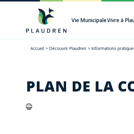
Aller
au
Vie Municipale
Vivre à Pl
contenu
principal
Accueil
>
Découvrir Plaudren
>
Informations pratique
Fil
d'Ariane
PLAN DE LA 