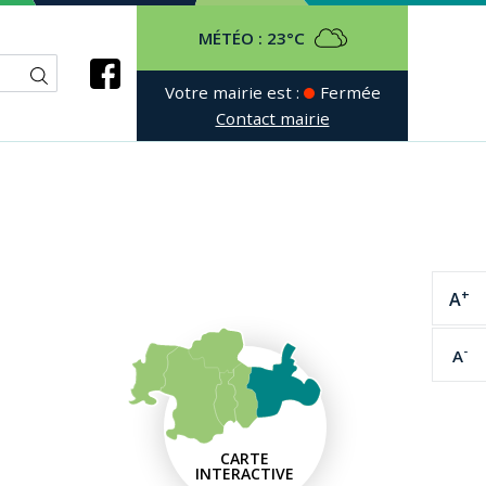
MÉTÉO :
23°C
Votre mairie est :
Fermée
Contact mairie
+
A
-
A
CARTE
INTERACTIVE