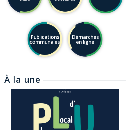
Publications
Démarches
communales
en ligne
À la une