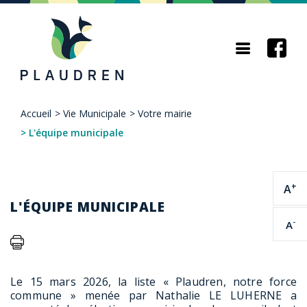
Aller
au
contenu
principal
Accueil
>
Vie Municipale
>
Votre mairie
Fil
>
L'équipe municipale
d'Ariane
+
A
L'ÉQUIPE MUNICIPALE
-
A
Le 15 mars 2026, la liste « Plaudren, notre force
commune » menée par Nathalie LE LUHERNE a