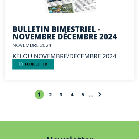
BULLETIN BIMESTRIEL -
NOVEMBRE DÉCEMBRE 2024
NOVEMBRE 2024
KÉLOU NOVEMBRE/DÉCEMBRE 2024
FEUILLETER
Page
…
Page
1
Pagination
Page
2
Page
3
Page
4
Page
5
courante
suivante