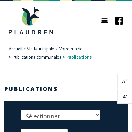
Aller
au
contenu
principal
Accueil
>
Vie Municipale
>
Votre mairie
Fil
>
Publications communales
>
Publications
d'Ariane
+
A
PUBLICATIONS
-
A