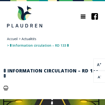
Aller
au
contenu
principal
Accueil
>
Actualités
Fil
>
🚦 Information circulation – RD 133 🚦
d'Ariane
+
A
🚦 INFORMATION CIRCULATION – RD 133
🚦
-
A