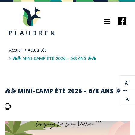
Aller
au
contenu
principal
Accueil
>
Actualités
Fil
>
⛺🌞 MINI-CAMP ÉTÉ 2026 – 6/8 ANS 🌞⛺
d'Ariane
+
A
⛺🌞 MINI-CAMP ÉTÉ 2026 – 6/8 ANS 🌞⛺
-
A