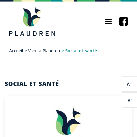
Aller
au
contenu
principal
Accueil
>
Vivre à Plaudren
>
Social et santé
Fil
d'Ariane
SOCIAL ET SANTÉ
+
A
-
A