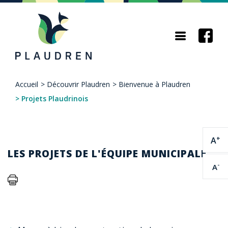
Aller
au
contenu
principal
Accueil
>
Découvrir Plaudren
>
Bienvenue à Plaudren
Fil
>
Projets Plaudrinois
d'Ariane
+
A
LES PROJETS DE L'ÉQUIPE MUNICIPALE
-
A