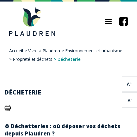
Aller
au
contenu
principal
Accueil
>
Vivre à Plaudren
>
Environnement et urbanisme
Fil
>
Propreté et déchets
>
Décheterie
d'Ariane
+
A
DÉCHETERIE
-
A
♻️ Déchetteries : où déposer vos déchets
depuis Plaudren ?