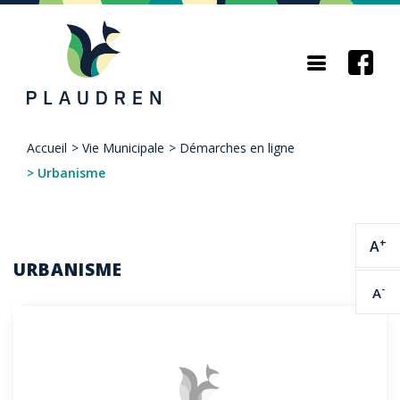
Aller
au
contenu
principal
Accueil
>
Vie Municipale
>
Démarches en ligne
Fil
>
Urbanisme
d'Ariane
+
A
URBANISME
-
A