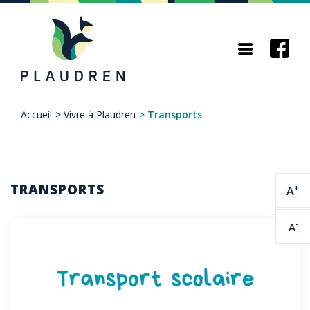
Aller
au
contenu
principal
Accueil
>
Vivre à Plaudren
>
Transports
Fil
d'Ariane
TRANSPORTS
+
A
-
A