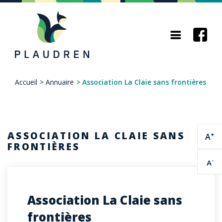
Aller
au
contenu
principal
Accueil
>
Annuaire
>
Association La Claie sans frontières
Fil
d'Ariane
ASSOCIATION LA CLAIE SANS
+
A
FRONTIÈRES
-
A
Association La Claie sans
frontières